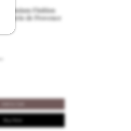
 Premium Finition
oristerie de Provence
i
on
Add to Cart
Buy Now