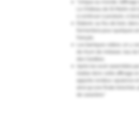
"
Unique au monde, l’affinage 
Le Château de St Martin est 
à continuer à produire, à l’an
Elaboré, au feu de bois, dans
fermentera pour quelques a
français.
Les barriques vidées, on y 
de rhum de mélasse, issu du
des Caraïbes.
Après les avoir assemblés pa
réalise donc cette affinage e
apporte rondeur, opulence et f
ainsi qu'une finale briochée,
de caractère."