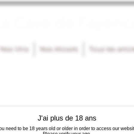
La Cave de Fayenc
Nos Vins
Nos Alcools
Tous les artic
J'ai plus de 18 ans
ou need to be 18 years old or older in order to access our websit
Please verify your age.