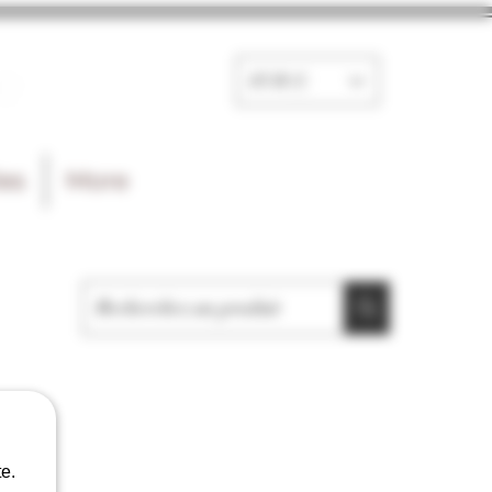
e
EUR (€)
les
More
e.