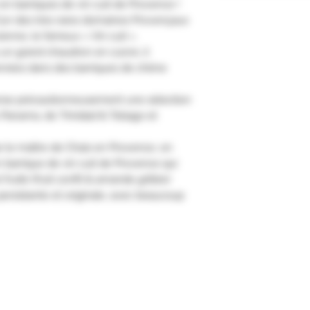
en barriques de vin cuit de Provence !
l’un des très rares domaines Provençaux
cienne, le fameux « Vin cuit ».
 un grand chaudron en cuivre, il
nnées dans des barriques de chêne
verse précautionneusement une sélection
 Panama, de Trinidad & Tobago et
r le maître de Chais en Provence, on
n barrique de vin cuit de Provence qui
ruité (fruit confit & amande grillée)
 persistante et originale, avec beaucoup