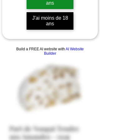
ans
J'ai moins de 18
ans
Build a FREE AI website with
AI Website
Builder
Part de Nougat Tendre
aux Amandes - 150g