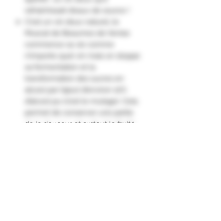
rafraîchissait d’eaux de source !
C'est un vin doux naturel, le
Muscat de Beaumes de Venise
commence sa vie comme
n’importe quel vin mais on stoppe
sa fermentation et la
transformation des sucres en
alcool par l’ajout d’environ 10%
d’alcool pu (c’est le mutage). Cela
permet de conserver une partie
de la douceur et surtout le fruité
contenus dans les baies.
On le déguste aujourd’hui sur un lit
de glace avec une tranche
d’orange ou un trait de tonic.
Il développe des arômes fleuris de
verveine et de menthe qui se
terminent sur des notes de fruits
exotiques et de pêche."