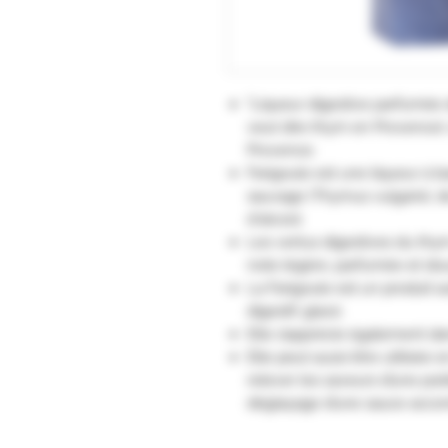
"Liqueur digestive parfumée 
veut dire thym en Provence),
Provence.
Farigoule est une liqueur à b
sauvage (Thymus vulgaris), d
d'alcool.
Les vertus digestives du thym
note légère, parfumée et do
La Farigoule est un produit au
digestif, glacé.
Elle s’apprécie également dan
Elle peut aussi être utilisée 
relever les saveurs d’une p
déglaçage d’une sauce accom