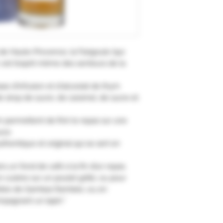
de Haute-Provence, la Farigoule (qui
 est l’esprit même des senteurs de la
ase d'infusion et d'alcoolat de thym
e sirop de sucre, de caramel, de sucre et
 permettent de finir le repas sur une
uce.
thentique et original qui se sert en
s un fond de café à la fin d’un repas.
en cuisine sur un poulet grillé, ou pour
oêlée de Gambas flambée, ou en
pagnant un lapin."