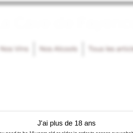
La Cave de Fayenc
Nos Vins
Nos Alcools
Tous les artic
J'ai plus de 18 ans