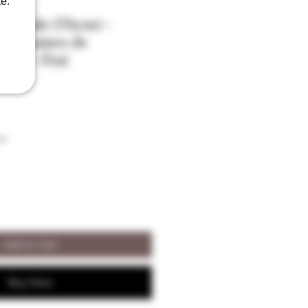
e.
rigoule (Thym) -
& Domaines de
vol + Étui
on
Add to Cart
Buy Now