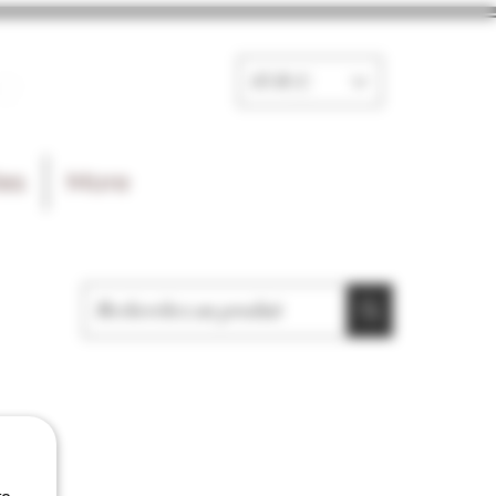
e
EUR (€)
les
More