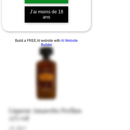
J'ai moins de 18
ans
Build a FREE AI website with
AI Website
Builder
Liqueur Amaretto Perlino
25% vol
Price
15,50 €