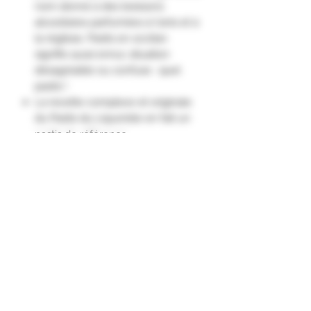
nom donné à des boissons
alcoolisées parfumées à l'anis et à
la réglisse. Pastis en occitan
signifie aussi ennui, situation
désagréable ou confuse : quel
pastis !
La recette complexe et originale
du Pastis du Liquoriste en fait un
pastis de référence.
Toutes les saveurs de la Provence,
les épices venues d’ailleurs, la
rondeur de la vanille, l’onctuosité
et la douceur de la réglisse, les
accents de menthe et de poivre
apportent caractère et
complexité."