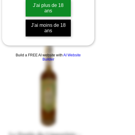
J'ai plus de 18
ans
J'ai moins de 18
ans
Build a FREE AI website with
AI Website
Builder
Le Pastis du Liquoriste -