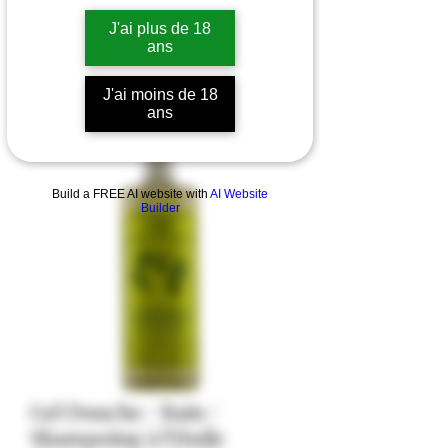
J'ai plus de 18
ans
J'ai moins de 18
ans
Build a FREE AI website with
AI Website
Builder
Gel Douche / Bain /
Shampoing à l'Huile