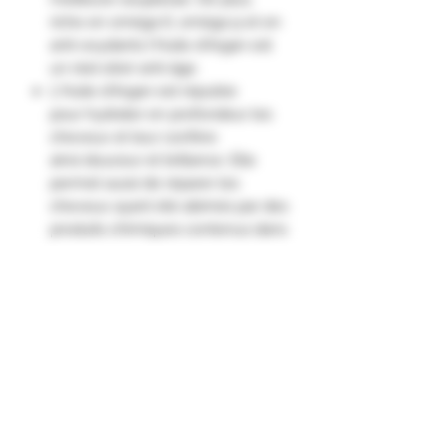
riche en oméga 6, oméga 9 et en
anti-oxydants l'Huile d'Argan est
un réel elixir anti-âge.
L'Huile d'Argan est réputée
pour hydrater en profondeur les
cheveux et leur confère
ainsi douceur et brillance. Elle
permet aussi de réparer les
cheveux ayant été abimés par des
produits chimiques contenus dans
certains shampooings. Aussi,
en diminuant la perte de
protéines des cheveux elle
participe à les protéger de la
casse."
Informations