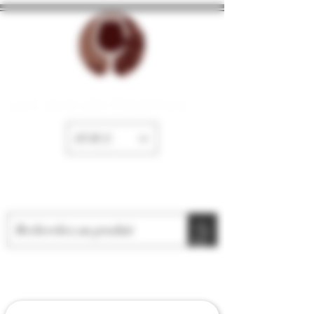
La Cave de Fayence
EUR (€)