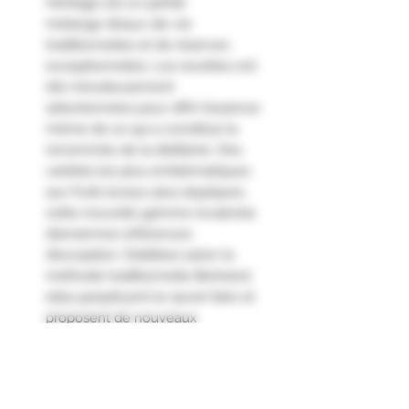
Héritage est un parfait
mélange d’eaux-de-vie
traditionnelles et de réserves
exceptionnelles. Les recettes ont
été minutieusement
sélectionnées pour offrir l’essence
même de ce qui a constitué la
renommée de la distillerie. Des
variétés les plus emblématiques
aux fruits locaux plus atypiques,
cette nouvelle gamme revalorise
d’anciennes références
d’exception. Distillées selon la
méthode traditionnelle Bertrand,
elles perpétuent le savoir-faire et
proposent de nouveaux
arômes délicats et puissants.
Élaboration : Une opération lente
et minutieuse dans des alambics
Holstein à colonne combinée à