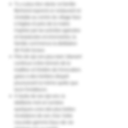
"Il y a plus d’un siècle, la famille
Bertrand reprend un restaurant et
s’installe au centre du village face
à l’église et près de la mairie.
Inspirée par les activités agricoles
et brassicoles environnantes, la
famille commence la distillation
de fruits locaux.
Près de 150 ans plus tard, Uberach
continue à être témoin de la
tradition et théâtre de l’innovation,
grâce à des héritiers d’esprit
poursuivant la même quête que
leurs fondateurs.
À l’aube de ses 150 ans, la
distillerie met en lumière
quelques-unes des plus belles
révélations de son chai. Cette
nouvelle gamme Eaux-de-vie