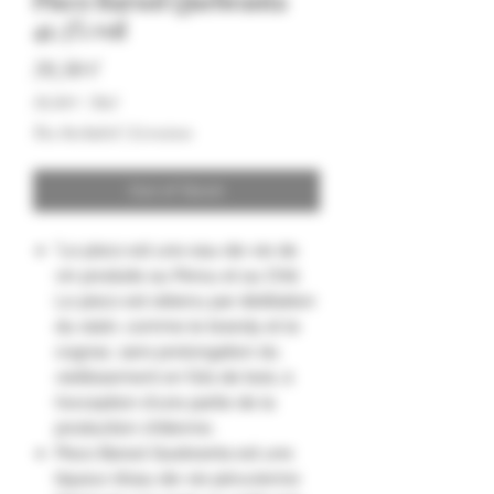
Pisco Barsol Quebranta
41.3% vol
Price
39,50 €
39,50 €
/
70cl
39,50 €
Tax Included
|
Livraison
per
70
Centiliters
Out of Stock
"Le pisco est une eau-de-vie de
vin produite au Pérou et au Chili.
Le pisco est obtenu par distillation
du raisin, comme le brandy et le
cognac, sans prolongation du
vieillissement en fûts de bois, à
l'exception d'une partie de la
production chilienne.
Pisco Barsol Quebranta est une
liqueur d'eau-de-vie péruvienne