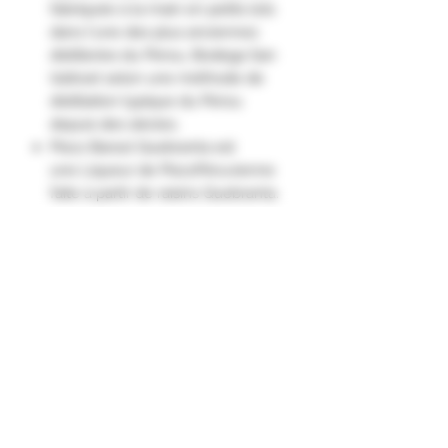
fabriquée à la main en petits lots
dans l'une des plus anciennes
distilleries du Pérou, Bodega San
Isidroet selon une méthode de
distillation typique du Pérou
depuis des siècles.
Pisco Barsol Quebranta est
une Liqueur de PiscoPéruvienne
faite à partir de raisins Quebranta.
Il dégage des arômes subtils de
foin, de banane, avec des notes
pâtissières sucrées de crème
fraîche et de blanc-manger. Elles
sont intensifiées en bouche par
des saveurs de cacao frais, de
chocolat amer, de noix, d'amandes
et de noix de pécan."