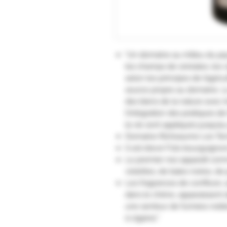
"Un domaine au milieu du pa
les champs de céréales, les vi
selon les principes de l’agric
source propre au domaine. Le 
des biens de la nature avec 
l’intégration des pratiques de
la vie sont appliqués jusqu’au
Domaine Richeaume Les Terr
Il est élevé Fûts bourguignon
Le premier nez apparaît co
violettes, de baies noires, d
Les fragrances de confiture
dans le chêne,
apparaissent
une senteur de fumées nobl
à cigares."