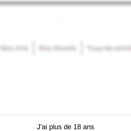
La Cave de Fayenc
Nos Vins
Nos Alcools
Tous les artic
J'ai plus de 18 ans