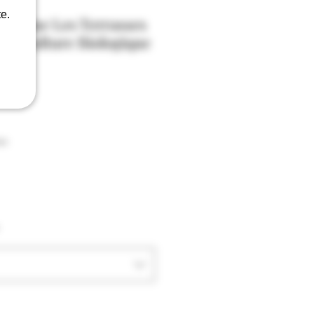
e.
eaume Les Terrasses
Agriculture Biologique
on