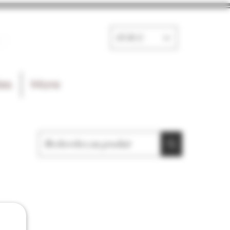
e
EUR (€)
les
More