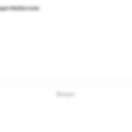
égée Méditerranée
Formulaire d'abonnement
Envoyer
+33494761420