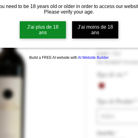
ou need to be 18 years old or older in order to access our websit
Domaine Rich
Please verify your age.
rouge 2021 - 
14% vol
J'ai plus de 18
J'ai moins de 18
ans
ans
Price
69,90 €
69,90 €
/
75cl
Build a FREE AI website with
AI Website Builder
69,90 €
Tax Included
|
Livrais
per
75
Type de vin
*
Centiliters
Type de Produit
*
Select
Quantity
*