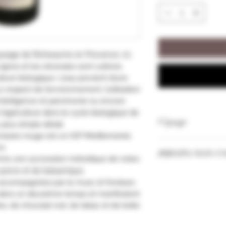
ysage de Richeaume en Provence. Ici,
gnes et les oliveraies sont cultivés
ulture biologique. L’eau provient d’une
respect de l’environnement, l’utilisation
intelligence et parcimonie ou encore
 l’agriculture dans le cycle biologique de
Cépage
 plus simple détail.
asses rouge est un IGP Méditerranée.
Syrah
s.
PHOTO NON C
mme une succession mélodique de notes
e poivre et de balsamique.
Les Millésimes et
, accompagnées par le musc et fondues
selon nos stocks.
 dans un deuxième temps et manifestent
es,
de chocolat noir, de tabac et de boîte