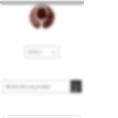
La Cave de Fayence
EUR (€)