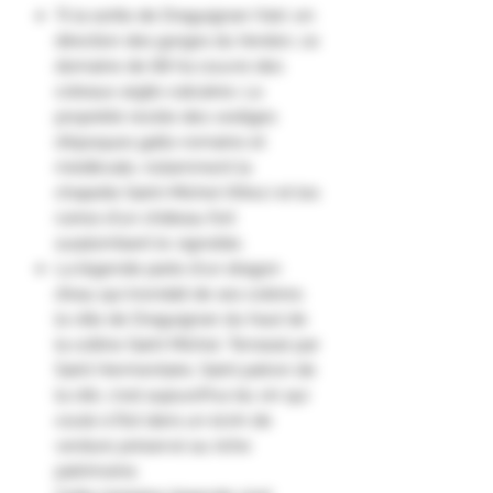
"À la sortie de Draguignan (Var), en
direction des gorges du Verdon, ce
domaine de 68 ha couvre des
coteaux argilo-calcaires. La
propriété recèle des vestiges
d'époques gallo-romaine et
médiévale, notamment la
chapelle Saint-Michel (XIIes.) et les
ruines d'un château fort
surplombant le vignoble.
La légende parle d'un dragon
d'eau qui inondait de ses colères
la ville de Draguignan du haut de
la colline Saint Michel. Terrassé par
Saint Hermentaire, Saint patron de
la cité, c'est aujourd'hui du vin qui
coule à flot dans un écrin de
verdure préservé au riche
patrimoine.