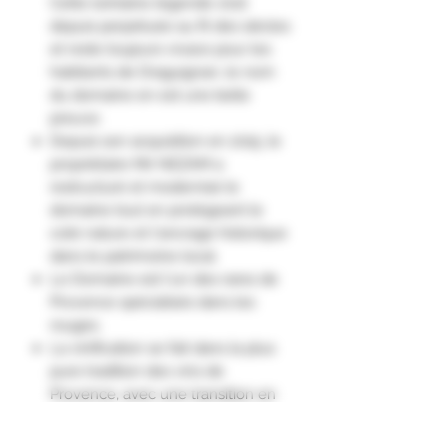
Cette lointaine légende s'est
depuis perpétuée au fil des siècles
et reste toujours vivace pour les
habitants de Draguignan, le nom
du domaine en est une belle
preuve.
Depuis son acquisition en 2015, le
propriétaire Mir NEZAM a
restructuré et modernisé le
domaine tout en protégeant le
coté nature et l'ancrage historique
dans le patrimoine local.
Le Domaine est l'un des rares de
Provence spécialisés dans les
rouges.
La vinification se fait dans la plus
pure tradition des vins de
Provence, avec une transition en
agriculture biologique depuis le
début 2020.