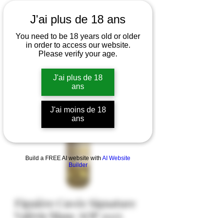
J'ai plus de 18 ans
You need to be 18 years old or older
in order to access our website.
Please verify your age.
J'ai plus de 18
ans
J'ai moins de 18
ans
Build a FREE AI website with
AI Website
Builder
Figuière Cuvée Signature
Valérie blanc AOP 2025