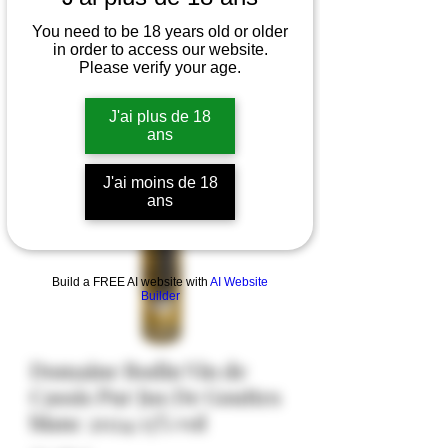
You need to be 18 years old or older
in order to access our website.
Please verify your age.
J'ai plus de 18
ans
J'ai moins de 18
ans
Build a FREE AI website with
AI Website
Builder
Domaine Bodin Vin de
Cassis Pur Jus De Gouttes
blanc 2024 13% vol