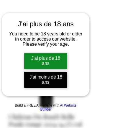
J'ai plus de 18 ans
You need to be 18 years old or older
in order to access our website.
Please verify your age.
J'ai plus de 18
ans
J'ai moins de 18
ans
Build a FREE AI website with
AI Website
Builder
Château Du Rouët Belle
Poule rouge 2024 14,5% vol