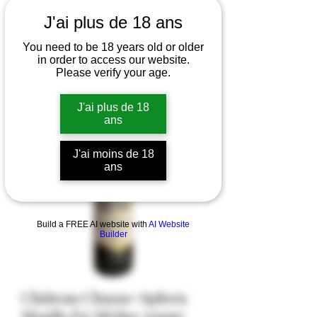
J'ai plus de 18 ans
You need to be 18 years old or older
in order to access our website.
Please verify your age.
J'ai plus de 18
ans
J'ai moins de 18
ans
Build a FREE AI website with
AI Website
Builder
Château Chasse-Spleen
Moulis En Médoc rouge