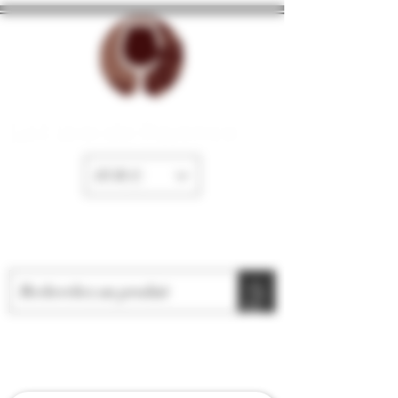
La Cave de Fayence
EUR (€)