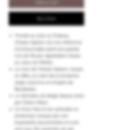
Add to Cart
Buy Now
"Fondé en 1720, le Château
Chasse-Spleen est une référence
incontournable parmi les grands
vins de Moulis, appellation située
au cœur du Médoc.
Le nom de Chasse-Spleen, acquis
en 1863, lui vient de la tendance
anglo-saxonne et s’inspire de
Baudelaire.
Le domaine est dirigé depuis 2000
par Céline Villars.
Un hiver frais et sec précède un
printemps marqué par une
importante pluviométrie en avril
ainsi que des épisodes de gel