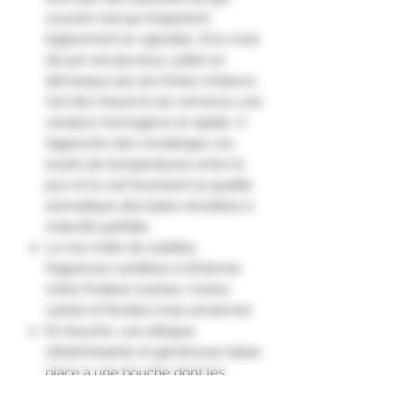
courant mai qui impactent
légèrement le vignoble. Si le mois
de juin est pluvieux, juillet se
démarque par ses fortes chaleurs.
Cet été chaud et sec annonce une
véraison homogène et rapide. À
l’approche des vendanges, les
écarts de températures entre le
jour et la nuit favorisent la qualité
aromatique des baies récoltées à
maturité parfaite.
Le nez mêle de subtiles
fragrances vanillées à d’intense
notes fruitées (cerises, mûres,
cassis) et florales (rose ancienne).
En bouche, une attaque
rafraichissante et généreuse laisse
place à une bouche dont les
tannins veloutés se conjuguent