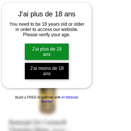
J'ai plus de 18 ans
You need to be 18 years old or older
in order to access our website.
Please verify your age.
J'ai plus de 18
ans
J'ai moins de 18
ans
Build a FREE AI website with
AI Website
Builder
Bomont De Cormeil
Viognier blanc 2024 -