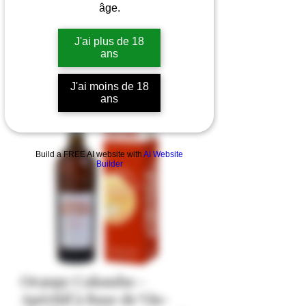
âge.
J'ai plus de 18
ans
J'ai moins de 18
ans
Build a FREE AI website with
AI Website
Builder
Orange Colombo -
Apéritif à Base de Vin-