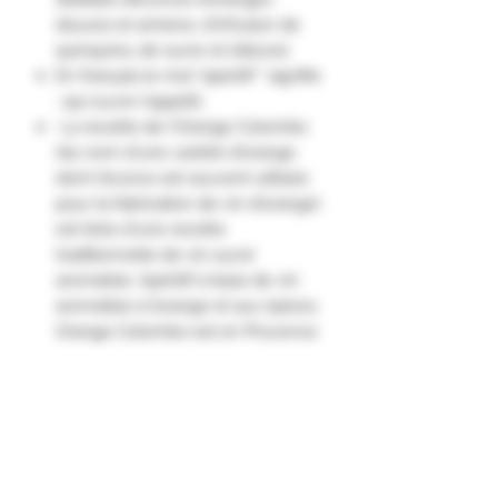
douces et amères, d'infusion de
quinquina, de sucre et d’alcool.
En français le mot "apéritif " signifie
: qui ouvre l'appétit.
La recette de l'Orange Colombo
(du nom d'une variété d'orange
dont l'écorce est souvent utilisée
pour la fabrication de vin d'orange)
est tirée d'une recette
traditionnelle de vin sucré
aromatisé. Apéritif à base de vin
aromatisé à l’orange et aux épices,
Orange Colombo est en Provence
le descendant populaire de
l’hypocras (vin sucré où l’on faisait
infuser de la cannelle et des clous
de girofle).
L'Orange Colombo est un apéritif
très rafraîchissant.