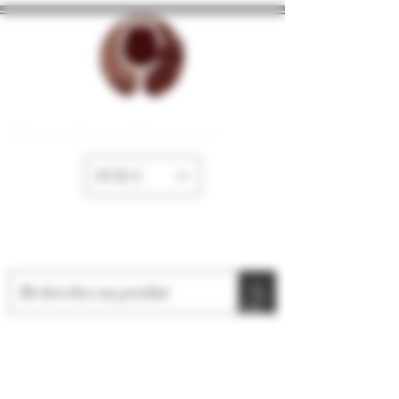
The cellar of Fayence
EUR (€)