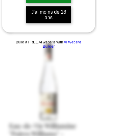
J'ai moins de 18
ans
Build a FREE AI website with
AI Website
Builder
Eau-de-Vie Williamine
"Poires Williams" -