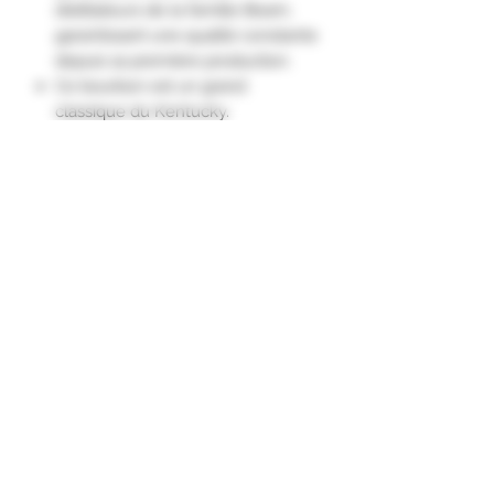
distillateurs de la famille Beam,
garantissant une qualité constante
depuis sa première production.
Ce bourbon est un grand
classique du Kentucky.
De couleur or soutenu, le nez
léger et éthéré évoque le maïs. La
bouche est marquée par l'alcool
sur fond de notes réglissées et
caoutchouteuses. La finale sur le
maïs est courte."
Formulaire d'abonnement