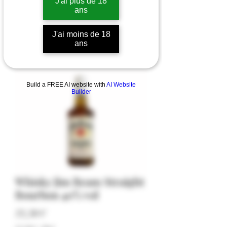
J'ai plus de 18
ans
J'ai moins de 18
ans
Build a FREE AI website with
AI Website
Builder
Whisky Jim Beam Straight
Bourbon 40% vol
Pris
33,50 €