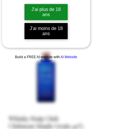
J'ai plus de 18
ans
J'ai moins de 18
ans
Build a FREE AI website with
AI Website
Builder
Whisky Haig Club
Clubman Single Grain 40%