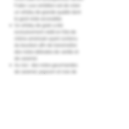
Fuller. Leur ambition est de créer
un whisky de grande qualité dont
le goût reste accessible.
Ce whisky de grain a été
exclusivement vieilli en fûts de
chêne américain ayant contenu
du bourbon afin de transmettre
des notes délicates de vanille et
de caramel.
Au nez : des notes gourmandes
de caramel, popcorn et noix de
coco nuancées par des zestes de
citron et la fraicheur de la pomme
verte.
En bouche : un soupçon de
caramel salé et de sirop d'érable
qui contribuent à la texture
onctueuse de ce whisky. La
fraîcheur des notes de pomme, de