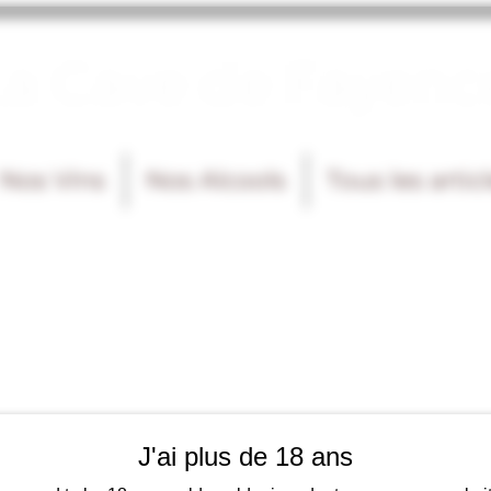
La Cave de Fayenc
Nos Vins
Nos Alcools
Tous les artic
J'ai plus de 18 ans