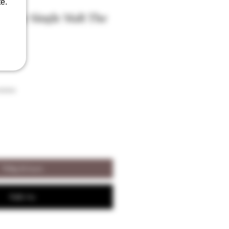
e.
Moray Single Malt The
vol
aison
Tilføj til kurv
Køb nu