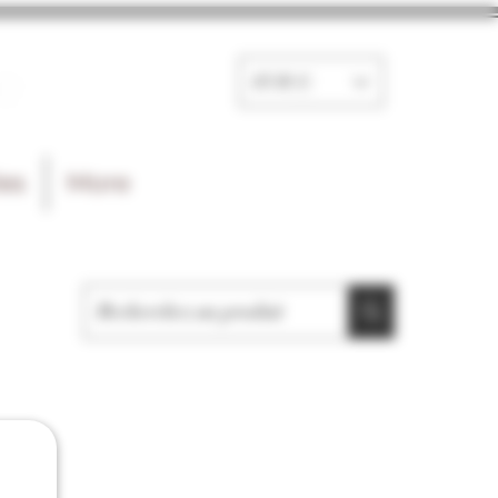
e
EUR (€)
les
More