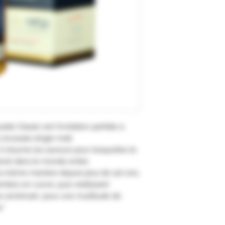
side Classic est l'invitation parfaite à
écossais single malt.
il résume les saveurs pour lesquelles le
cié dans le monde entier.
la même manière depuis plus de 120 ans,
ambics en cuivre, puis vieillissant
e américain, pour une multitude de
."