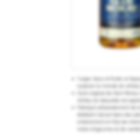
"Léger, doux et fruité, le Spey
explorer le monde du whisky 
Goût original de Glen Moray, 
whisky du Speyside est appré
Fabriqué artisanalement de 
distillant l'alcool dans des al
entièrement en fûts de chên
notes d'agrumes et de vanille