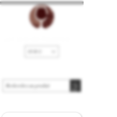
La Cave de Fayence
EUR (€)