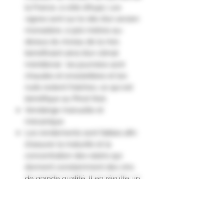
la France, à côté d’Aups. Les
vignes sont sur le site d’un ancien
monastère, à 500 mètres au-
dessus du niveau de la mer,
bénéficiant ainsi d’un climat
méridional : les journées sont
chaudes et ensoleillées et les
nuits restent fraîches, ce qui est
bénéfique au Pinot Noir.
Vendange manuelle et
mécanique.
Les rendements sont faibles afin
d'assurer la maturité et la
concentration des raisins qui
donnent constamment des vins
de grande qualité. Il en résulte un
vin élégant d'une remarquable
finesse.
Fermentation t
raditionnelle en cuve