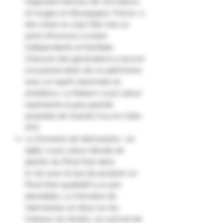
négociant-éleveur de vins blancs
et rouges en Bourgogne, France, a
été créée en 1797. Elle met un
point d'honneur à rester
indépendante et familiale.
Chacune des générations a œuvré
à la préservation de ce patrimoine
avec un esprit visionnaire et
ambitieux. La Maison Louis Latour
représente la plus grande
propriété de Grands Crus en Côte-
d'Or.
Le Domaine de Valmoissine : en
1989, Louis Latour décide de
planter du Pinot Noir dans
le Var avec le but de produire un
Pinot Noir qualitatif à un prix
abordable. Le Domaine de
Valmoissine se situe sur les
Coteaux du Verdon, au sud-est de