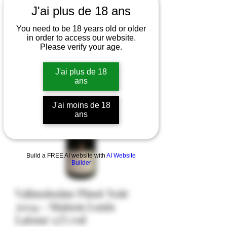
J'ai plus de 18 ans
You need to be 18 years old or older
in order to access our website.
Please verify your age.
J'ai plus de 18
ans
J'ai moins de 18
ans
Build a FREE AI website with
AI Website
Builder
Valmoissine Pinot Noir
2024 - Maison Louis
Latour 13% vol