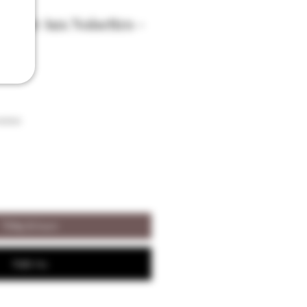
nglier Aux Noisettes -
met
aison
Tilføj til kurv
Køb nu