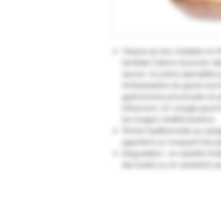
"Depuis 40 ans, installée en P
familiale Catrice Gourmet, fa
sauces et autres spécialités 
Ambassadrice du grand sud e
gastronomie provençale se p
influences. Un voyage gourm
les rivages méditerranéens.
Terrine traditionnelle au san
apportent un croquant très p
Dégustation : en assiette fro
des toasts ou en sandwich po