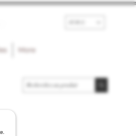
e
EUR (€)
les
More
e.