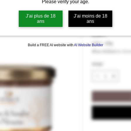
Please verify your age.
Terrine De Sa
Catrice Gour
J'ai plus de 18
J'ai moins de 18
ans
ans
Pris
8,00 €
8,00 €
/
200g
Build a FREE AI website with
AI Website Builder
8,00 €
Moms Inkluderet
|
Livr
pr.
200
Antal
*
Gram