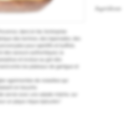
Ingrédients
Sanglier 26.15% (UE)
de porc (France), o
rovence, dans le Var, l’entreprise
noisettes 2.67% (F
brique des terrines, des tapenades, des
(SULPHITES), farine
provençales pour apéritifs et buffets.
Tenir au frais aprè
t des saveurs authentiques, la
erpétue et évolue au gré des
and entre les plateaux de garrigue et
glier agrémentée de noisettes qui
laisant en bouche.
ide servie avec une salade mâche, sur
ur un pique-nique épicurien."