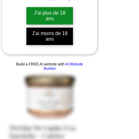
J'ai plus de 18
ans
J'ai moins de 18
ans
Build a FREE AI website with
AI Website
Builder
Terrine De Lapin À La
Sarriette - Catrice