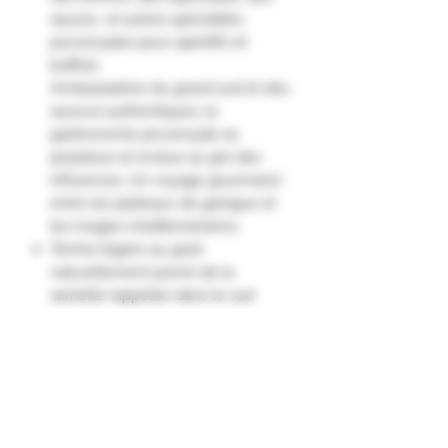
sauces et autres spécialités
provençales pour apéritifs et
buffets.
Ambassadrice du grand sud et des
saveurs authentiques, la
gastronomie provençale se
perpétue et évolue au gré des
influences. Un voyage gourmand
entre les plateaux de garrigue et
les rivages méditerranéens.
Terrine légère au goût
naturellement poivré de la
sarriette (appelée dans le sud
"pebre d'aï" et qui veut dire : poivre
d'âne).
Idée dégustation : servir
accompagnée d'une cuillère de
confit d'oignons sur un lit de
roquette ou de mesclun."