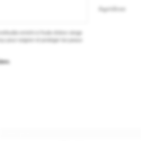
Ingrédients
Ingrédients : Sodi
kernelate, aqua (wa
feuille enrichi à l'huile d'olive vierge
glycerin, oleth-10,
çu pour soigner et protéger les peaux
(titanium dioxide), o
hexyl, cinnamal, et
tetrasodium EDTA, 
iers.
hydroxycitronellal, l
geraniol.
Subscription form