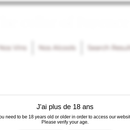
he cellar of Fayence
Nos Vins
Nos Alcools
Search Resul
J'ai plus de 18 ans
ou need to be 18 years old or older in order to access our websit
Please verify your age.