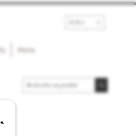
EUR (€)
ts
More
e.