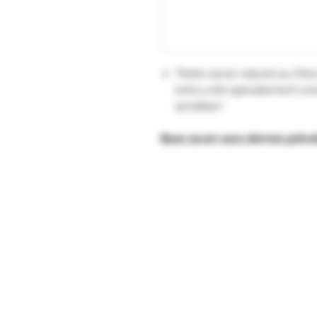
"Notre savon naturel au Chèvre
extra a été spécialement con
sensibles."
Base savon sans dérivés pétrol