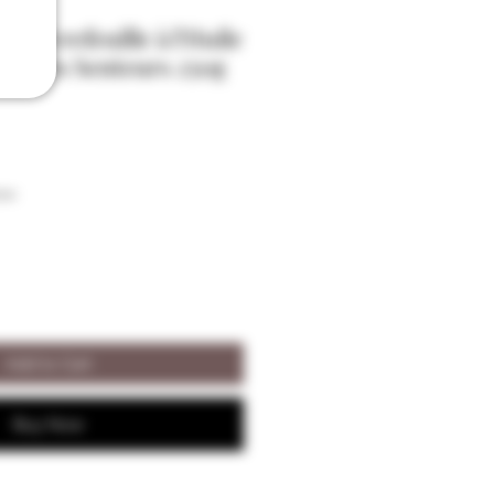
Chevrefeuille à l'Huile
lin des Senteurs 250g
son
Add to Cart
Buy Now