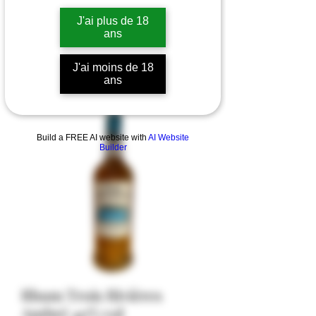
J'ai plus de 18
ans
J'ai moins de 18
ans
Build a FREE AI website with
AI Website
Builder
Rhum Trois Rivières
Ambré 40% vol