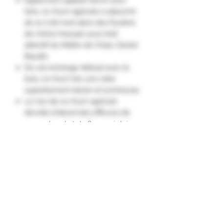
bois, ce rhum agricole a séjourné
de 12 à 18 mois dans des foudres
de chêne français sous l’œil
attentif du Maître de Chais, Daniel
Baudin.
De cet échange délicat avec le
bois, ce rhum tire une robe
superbement dorée et lumineuse.
Le nez de ce rhum agricole
dévoile d'abord des effluves de
sucre chaud et de fleurs séchées.
Des notes épicées apparaissent
dans un second temps.
Bouche : Les saveurs gourmandes
et délicates de caramel, de lait et
de pain grillé s'harmonisent
remarquablement.
La finale de ce rhum exprime
pleinement des notes fruitées."