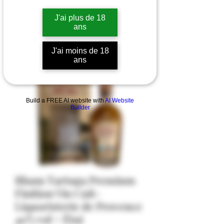
J'ai plus de 18
ans
J'ai moins de 18
ans
Build a FREE AI website with
AI Website
Builder
Rhum Tartuga Premium
Finition Vin Cuit-
Liquoristerie de Provence
40% vol + Étui