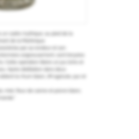
ns un cadre mythique, au pied de la
ant de la Martinique.
ractérise par sa rondeur et son
ctionnées soigneusement, sont broyées
s. Cette opération libère un jus riche et
u. Après distillation dans deux
btient le rhum blanc JM agricole, pur et
is, miel, fleur de canne et poivre blanc.
mande."