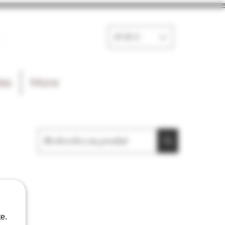
e
EUR (€)
les
More
e.