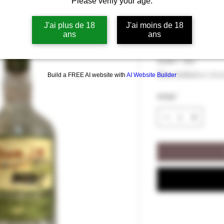
Please verify your age.
Rhum J.M Bla
J'ai plus de 18
J'ai moins de 18
ans
ans
Pris
36,00 €
36,00 €
/
70cl
36,00 €
Moms Inkluderet
|
Livr
Build a FREE AI website with
AI Website Builder
pr.
70
Antal
*
Centiliter