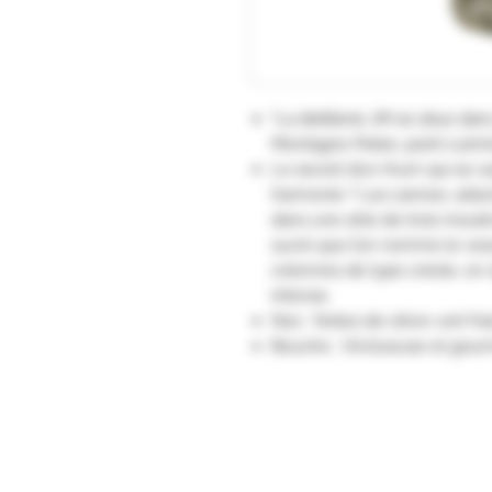
"La distillerie JM se situe da
Montagne Pelée, point culmin
Le secret d’un rhum qui se ca
harmonie ? Les cannes, séle
dans une strie de trois moulin
sucré que l’on nomme le veso
colonnes de type créole, on o
intense.
Nez : Notes de citron vert fra
Bouche : Onctueuse et gour