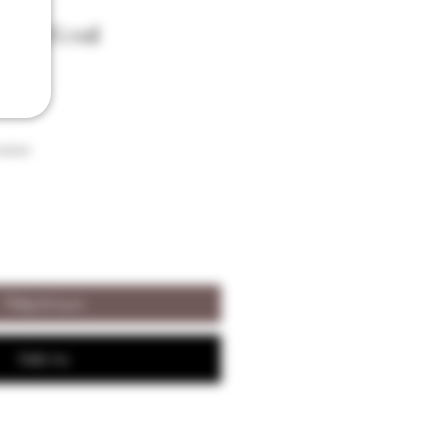
nc 50% vol
aison
Tilføj til kurv
Køb nu