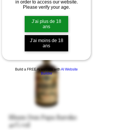
in order to access our website.
Please verify your age.
J'ai plus de 18
ans
J'ai moins de 18
ans
Build a FREE AI website with
AI Website
Builder
Rhum Don Papa Baroko
40% vol