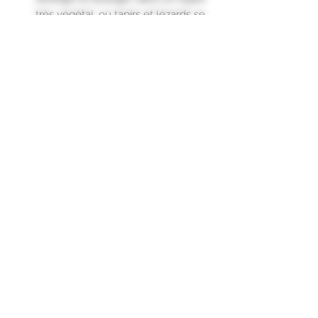
très végétal, où tapirs et lézards se
côtoient pour insuffler un air
d’exotisme.
Au nez, les effluves sont
puissantes et laissent largement
deviner des notes de vanille et
d’oranges.
L’attaque en bouche est
onctueuse, adoucie par des
saveurs de miel et de fruits confits
qui s’expriment avec douceur, sur
un fond où la vanille est toujours
très présente."
Formulaire d'abonnement