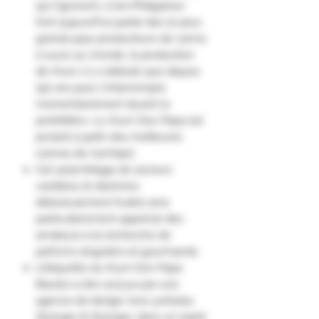
qui l'ignorent, si les Philippines
font aujourd'hui partie des 10 plus
grands pays producteurs de canne
à sucre au monde, la production
de rhum n'y a débuté que depuis
150 ans pour s'interrompre
momentanément durant la
prohibition. Le rhum Don Papa est
produit à partir des meilleures
cannes de l'archipel.
Cet assemblage de saveurs
vanillées et d’arômes
délicieusement fruités sera
particulièrement apprécié des
amateurs à la recherche de
parfums singuliers et gourmands.
L’étiquette du rhum Don Papa
Baroko a été conçue par une
agence de design new-yorkaise,
Stranger & Stranger, dans un esprit