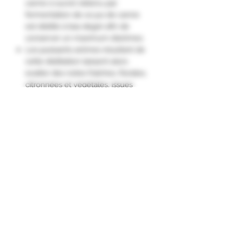
canne à sucre) obtenu par
fermentation de ce jus de canne
est distillé à bas degré afin de
conserver un maximum d’arômes.
Les puissants arômes résultant de
cette distillation laissent alors
exalter des notes fraîches, florales,
citronnées et végétales, issues
des différentes variétés de cannes
à sucre utilisées.
Caractérisé par ses notes florales
et fruitées, ce rhum blanc
Clément développe des senteurs
de fleurs blanches et des saveurs
d'agrumes"