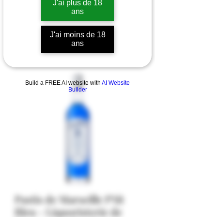
J'ai plus de 18
ans
J'ai moins de 18
ans
Build a FREE AI website with
AI Website
Builder
Pastis de Marseille P'tit
Bleu - Liquoristerie de