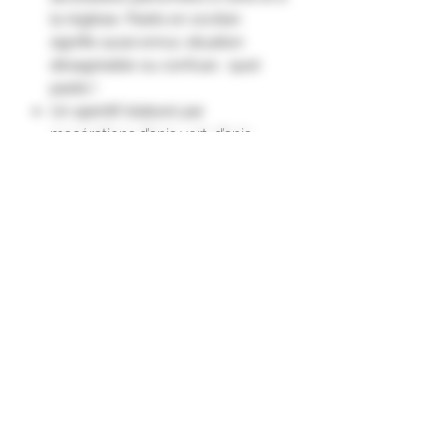
la réglisse. Pastis en occitan
signifie aussi ennui, situation
désagréable ou confuse : quel
pastis !
Un apéritif élaboré par
macérations d’anis vert, d’anis
étoilé et de réglisse inspiré par le
bleu du ciel de Provence et de la
Méditerranée.
La coloration bleue est obtenue
par le même procédé que le
Curaçao Bleu."
Formulaire d'abonnement