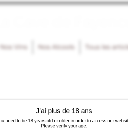
La Cave de Fayenc
Nos Vins
Nos Alcools
Tous les artic
J'ai plus de 18 ans
ou need to be 18 years old or older in order to access our websit
Please verify your age.