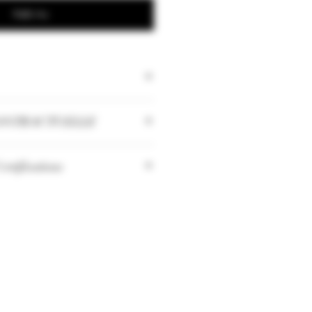
Køb nu
ONTRACTUELLE
 les quantités peuvent changer
rtifications
oitation Haute Valeur
ale