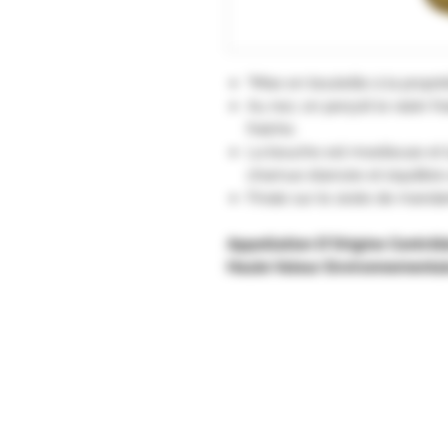
"Mise en bouteille à la propr
Au nez, on perçoit le raisin fr
fraîche.
La bouche est moelleuse et 
charnue élancée et équilibre 
Finale sur le zeste de manda
Appellation D'Origine Contrôl
Haute Valeur Environnementa