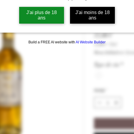
Monbazillac 
J'ai plus de 18
J'ai moins de 18
2024 12,5% vol
ans
ans
Pris
13,00 €
Build a FREE AI website with
AI Website Builder
13,00 €
/
75cl
13,00 €
Moms Inkluderet
|
Livr
pr.
75
Type de vin
*
Centiliter
Antal
*