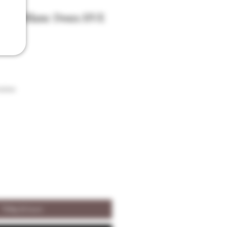
Bajac Blanc Doux HVE
aison
Tilføj til kurv