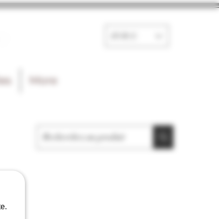
e
EUR (€)
les
More
e.