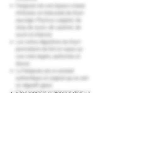
Farigoule est une liqueur à base
d'infusion et d'alcoolat de thym
sauvage (Thymus vulgaris), de
sirop de sucre, de caramel, de
sucre et d'alcool.
Les vertus digestives du thym
permettent de finir le repas sur
une note légère, parfumée et
douce.
La Farigoule est un produit
authentique et original qui se sert
en digestif, glacé.
Elle s’apprécie également dans un
fond de café à la fin d’un repas.
Elle peut aussi être utilisée en
cuisine sur un poulet grillé, ou
pour relever les saveurs d’une
poêlée de Gambas flambée, ou
en déglaçage d’une sauce