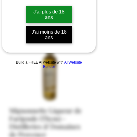
J'ai plus de 18
ans
J'ai moins de 18
ans
Build a FREE AI website with
AI Website
Builder
Mignonnette Liqueur de
Farigoule (Thym) -
Distilleries & Domaines
de Provence