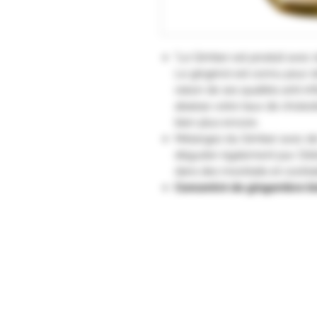
"Le Gimber est produit avec 
Le gingérol est connu pour s
raison de ses qualités anti-in
abaisse votre taux de cholest
bien plus encore.
Mélangez du Gimber avec de l'
déguster également pur. Dél
dans des mocktails et cocktai
Concentré de gingembre biol