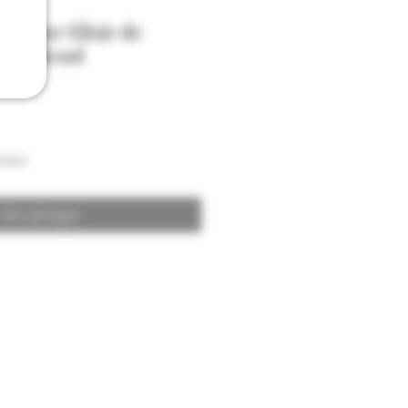
Gimber Elixir de
ns Alcool
aison
Ikke på lager