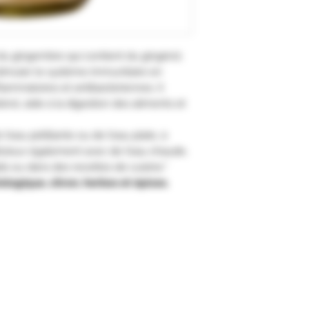
du gingembre qui contient du gingérol.
timuler le système immunitaire en
flammatoires et antibactériennes. Il
érol, aide à la digestion des aliments et
eau pétillante ou de l'eau plate, à
icieux également avec de l'eau chaude,
ls ou dans des recettes de cuisine."
ogique, citron, herbes et épices.