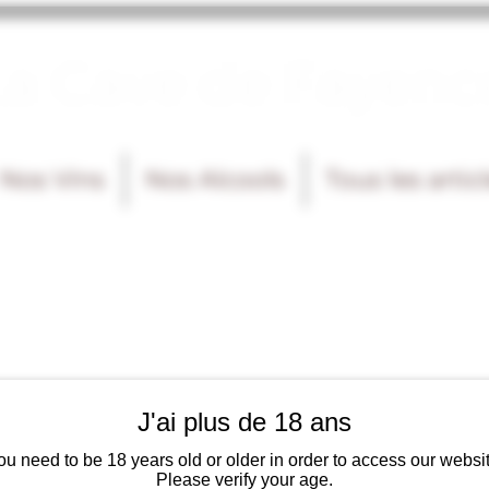
La Cave de Fayenc
Nos Vins
Nos Alcools
Tous les artic
J'ai plus de 18 ans
ou need to be 18 years old or older in order to access our websit
Please verify your age.