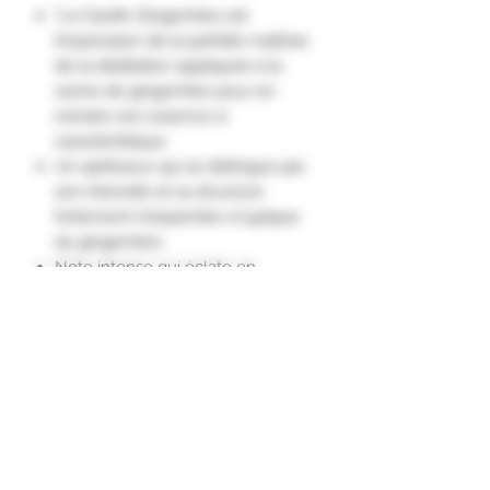
"La Carafe Gingembre est
l’expression de la parfaite maîtrise
de la distillation appliquée à la
racine de gingembre pour en
extraire son essence si
caractéristique.
Un spiritueux qui se distingue par
son intensité et sa structure
fortement charpentée si typique
du gingembre.
Note intense qui éclate en
bouche avec toute la puissance et
le raffinement que l’on attend de
cette plante.
Dans un deuxième temps,
s’épanouissent des notes florales
plus légères et subtiles dans le
palais pour une persistance toute
en finesse et en légèreté."