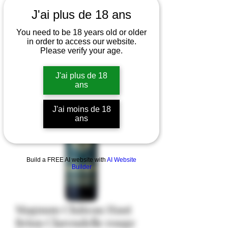
J'ai plus de 18 ans
You need to be 18 years old or older
in order to access our website.
Please verify your age.
J'ai plus de 18
ans
J'ai moins de 18
ans
Build a FREE AI website with
AI Website
Builder
Magnum Château Haut
Brion Clarendelle rouge