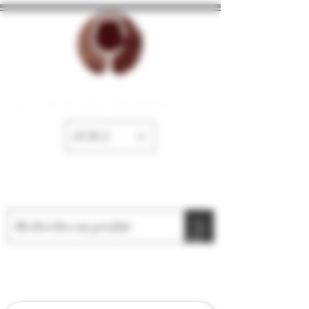
La Cave de Fayence
EUR (€)