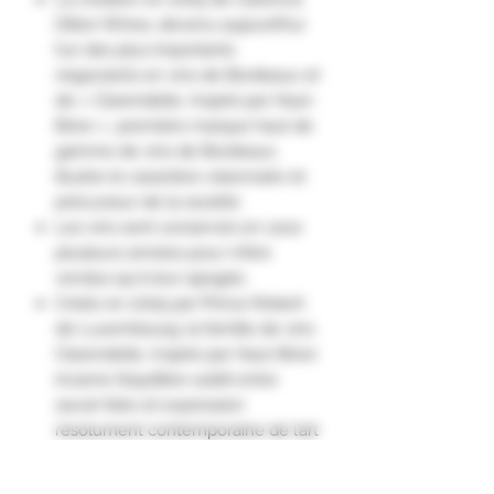
Dillon Wines, devenu aujourd’hui
l’un des plus importants
négociants en vins de Bordeaux et
de « Clarendelle, Inspiré par Haut-
Brion », première marque haut de
gamme de vins de Bordeaux,
illustre le caractère visionnaire et
précurseur de la société.
Les vins sont conservés en cave
plusieurs années pour n'être
vendus qu'à leur apogée.
Créée en 2005 par Prince Robert
de Luxembourg, la famille de vins
Clarendelle, Inspiré par Haut-Brion
incarne l’équilibre subtil entre
savoir-faire et expression
résolument contemporaine de l’art
de vivre à la française.
À peine le vin est dans le verre,