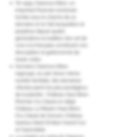
"En 1935, Clarence Dillon, un
important financier américain,
tombe sous le charme de ce
domaine et en fait l’acquisition et
perpétue depuis quatre
générations la tradition d’un art de
vivre à la française combinant vins
d’exception et gastronomie de
haute volée.
Domaine Clarence Dillon
regroupe, au sein d’une même
société familiale, des domaines
viticoles parmi les plus prestigieux
de la planète : Château Haut-Brion
(Premier Cru Classé en 1855),
Château La Mission Haut-Brion
(Cru Classé de Graves), Château
Quintus (Saint-Émilion Grand Cru)
et Clarendelle.
La création en 2005 de Clarence