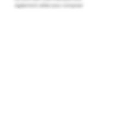
également utilisé pour composer
d’excellents cocktails.
En apéritif ou pour accompagner
un repas ce gin ne vous laissera
pas indiffèrent grâce à la finesse
de son goût."
Formulaire d'abonnement
Envoyer