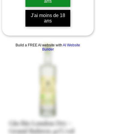
ans
J'ai moins de 18
ans
Build a FREE AI website with
AI Website
Builder
Gin Bio London Dry -
Grand Rubren 40% vol