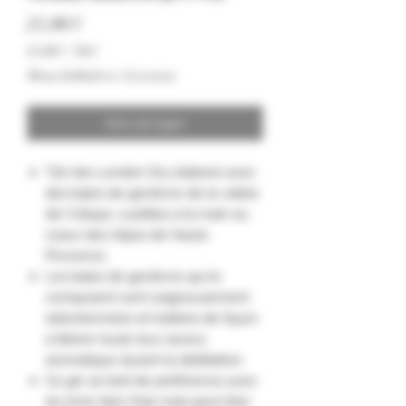
Pris
21,00 €
21,00 €
/
70cl
21,00 €
Moms Inkluderet
|
Livraison
pr.
70
Centiliter
Ikke på lager
"Gin bio London Dry élaboré avec
des baies de genièvre de la vallée
de l'Ubaye, cueillies à la main au
coeur des Alpes de Haute
Provence.
Les baies de genièvre qui le
composent sont soigneusement
sélectionnées et traitées de façon
à libérer toute leur saveur
aromatique durant la distillation.
Ce gin se boit de préférence avec
du tonic bien frais mais peut être