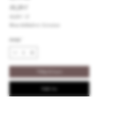
Pris
10,20 €
10,20 €
/
1l
10,20 €
Moms Inkluderet
|
Livraison
pr.
1
Antal
*
Liter
Tilføj til kurv
Køb nu