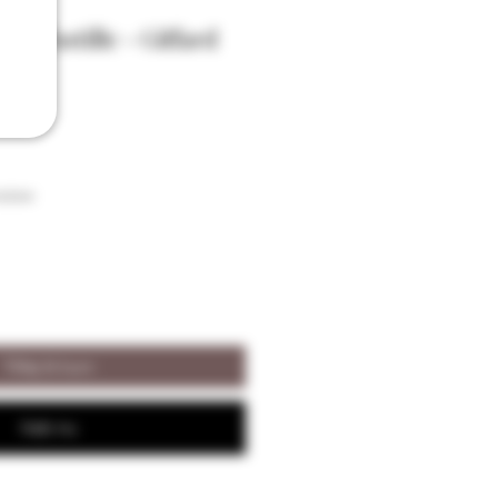
e-Pastille - Giffard
aison
Tilføj til kurv
Køb nu