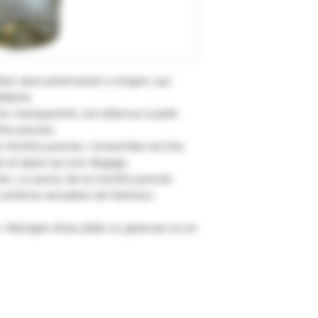
ard, alors pharmacien à Angers, qui
illerie.
, transparente, est obtenue à partir
the poivrée.
 menthe poivrée. L'ensemble est très
is et épicé qui s'en dégage.
rée. La saveur de la menthe poivrée
e extrême sensation de fraîcheur.
 Allongée d'eau plate ou gazeuse ou en