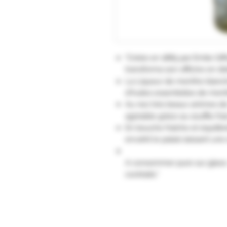
"Créée en 1885 par Emile Giff
transforma son officine en dist
La Liqueur de menthe blanche
d'huiles essentielles de men
Au nez très beaux arômes de
agréable grâce au souffle fra
En bouche fraîche et équilib
envahit le palais laissant un
A consommer pure sur glace.
cocktails."