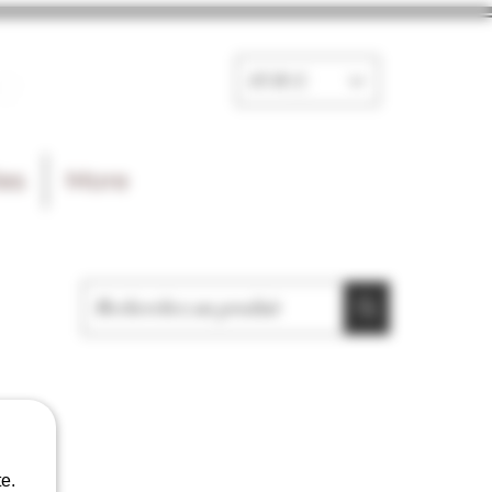
e
EUR (€)
les
More
e.