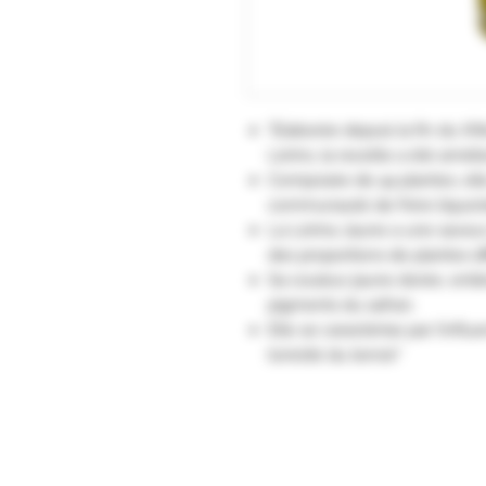
"Elaborée depuis la fin du XI
Lérins, la recette a été amél
Composée de 44 plantes, elle
communauté de frère liquorist
La Lérina Jaune a une saveur
des proportions de plantes di
Sa couleur jaune dorée, enti
pigments du safran.
Elle se caractérise par l’infl
tonicité du terroir."