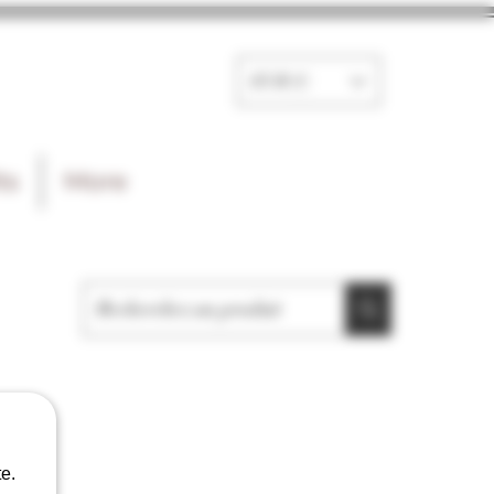
EUR (€)
ts
More
e.