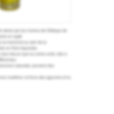
Xe siècle par les moines de l’Abbaye de
iorée en 1948.
 se transmet au sein de la
e en frère liquoriste.
 plus douce que la Lérina verte, dûe à
fférentes.
èrement naturelle, provient des
uence maritime, la force des agrumes et la