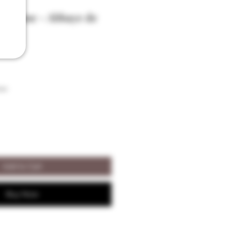
na Jaune - Abbaye de
l
son
Add to Cart
Buy Now