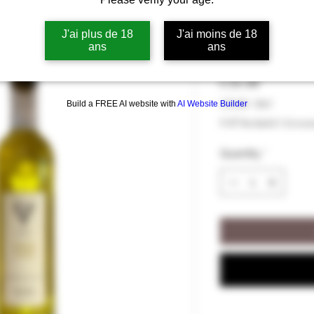
Liqueur Léri
J'ai plus de 18
J'ai moins de 18
Lérins 43% vo
ans
ans
Price
€39.90
€39.90
/
50cl
Build a FREE AI website with
AI Website Builder
€39.90
VAT Included
|
Livrai
per
50
Quantity
*
Centiliters