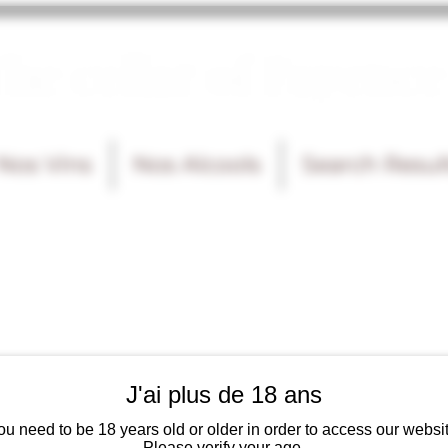
he cellar of Fayence
Nos Vins
Nos Alcools
Search Resul
J'ai plus de 18 ans
ou need to be 18 years old or older in order to access our websit
Please verify your age.