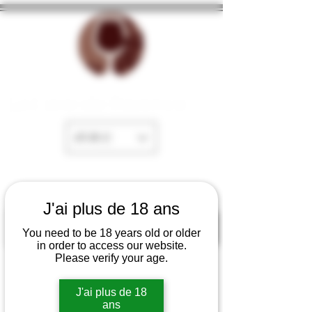
La Cave de Fayence
EUR (€)
J'ai plus de 18 ans
You need to be 18 years old or older
in order to access our website.
Please verify your age.
J'ai plus de 18
ans