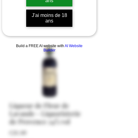
ans
J'ai moins de 18
ans
Build a FREE AI website with
AI Website
Builder
Liqueur de Fleur de
Lavande - Liquoristerie
de Provence 24% vol
Price
€26.00