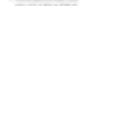
entre 1200 et 1600 m d’altitude,
avec un nez discret mais sa saveur
exceptionnelle et subtile en fait le
meilleur allier des desserts et le
point d’orgue des meilleurs
baristas."
Subscription form
To send