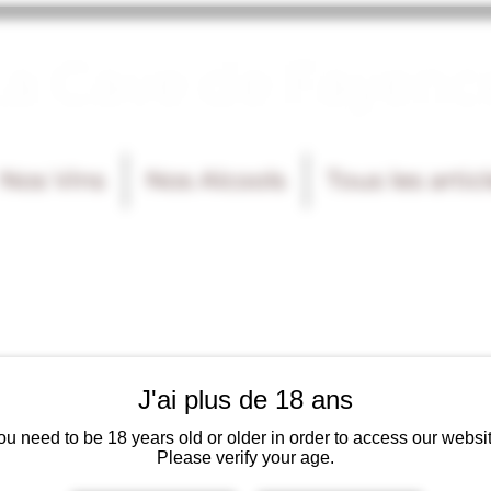
La Cave de Fayenc
Nos Vins
Nos Alcools
Tous les artic
J'ai plus de 18 ans
ou need to be 18 years old or older in order to access our websit
Please verify your age.