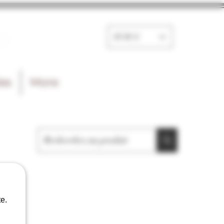
e
EUR (€)
les
More
e.