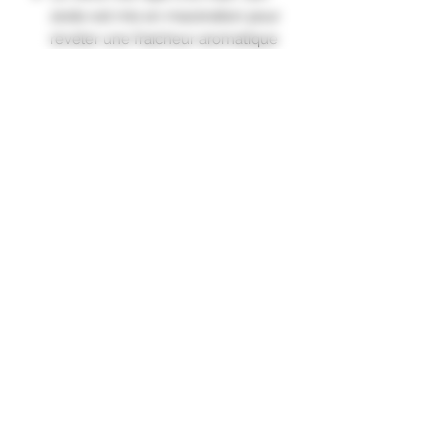
zeste est mis en macération pour
révéler une fraicheur aromatique
naturelle et intense.
Recette : Une dose de gin bio et
une dose de limoncello Bio avec
un trait de limonade artisanale,
une tranche de citron et quelques
baies de genièvre."
Subscription form
To send