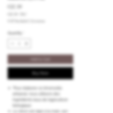
Price
€22.50
€22.50
/
70cl
€22.50
VAT Included
|
Livraison
per
70
Quantity
*
Centiliters
Add to Cart
Buy Now
"Pour élaborer ce limoncello
artisanal, nous utilisons des
ingrédients issus de l’agriculture
biologique.
Le citron est râpé à la main, son