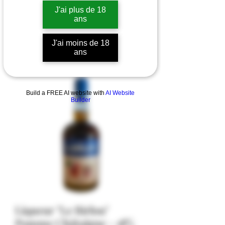
J'ai plus de 18
ans
J'ai moins de 18
ans
Build a FREE AI website with
AI Website
Builder
Liqueur "Le Birlou"
Pomme Châtaigne - 18%