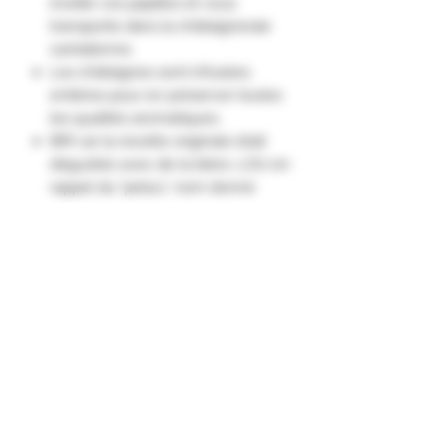
éveille vos papilles et vous
transporte dans la châtaigneraie
cantalienne.
Les châtaignes sont infusées
entières pour en préserver toutes
les qualités aromatiques.
BIR car la recette originale était
dégustée avec de la bière, LOU en
rappel du "pelou", nom donné
dans le Massif Central à la bogue
piquante de la châtaigne.
Son nez : Gourmand de pommes
et châtaignes légèrement
vanillées.
Sa saveur : Toute la gourmandise
de la pomme suivie de la douceur
de la châtaigne."