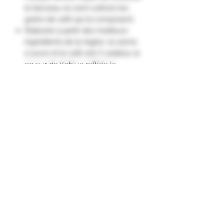
le berceau où sont cultivés les
grains de café qui la composent.
Élaborée à partir des meilleurs
ingrédients de la région, la canne
à sucre et le café 100 % arabica, la
saveur de Kahlua reflète la
diversité de l'endroit dont elle est
issue.
Kahlua se caractérise par des
notes de café doux-amer, de
châtaignes grillées et des arômes
de café noir et de beurre."
Formulaire d'abonnement