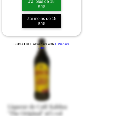
J'ai plus de 18
ans
J'ai moins de 18
ans
Build a FREE AI website with
AI Website
Builder
Liqueur de Café Kahlua
"The Original" 16% vol