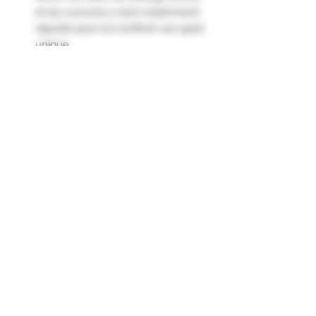
et du curcuma y sont notamment
rajoutés pour lui conférer son goût
unique.
Nez : Arômes de fruits confits, de
zeste d’orange, d’anis et de fleur
Bouche : Goût sucré et gourmand,
balancé par l’anis, le zeste
d’orange, du réglisse et du poivre."
Formulaire d'abonnement
Envoyer