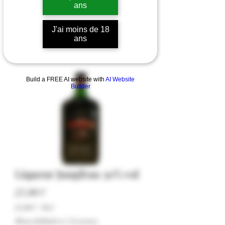
ans
J'ai moins de 18
ans
Build a FREE AI website with
AI Website
Builder
Liqueur Jungfrau 30% vol
Pris
23,00 €
23,00 €
/
70cl
23,00 €
Moms Inkluderet
|
Livraison