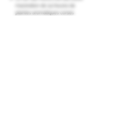
macération de 24 heures de
plantes aromatiques corses
cultivées en agriculture biologique
et distillé dans un alambic Stupfler.
Arômes de genièvre, de
clémentine, de myrte et de népita.
Un gin tout en rondeur avec une
finale fraîche et mentholée."
Subscription form
To send