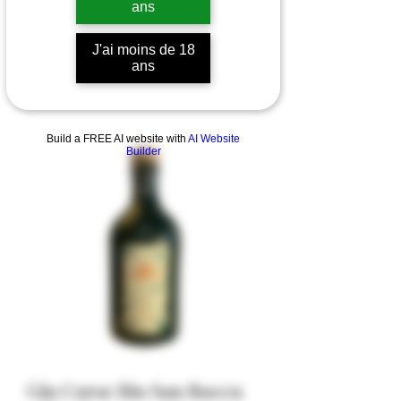
ans
J'ai moins de 18
ans
Build a FREE AI website with
AI Website
Builder
Gin Corse Bio San Roccu