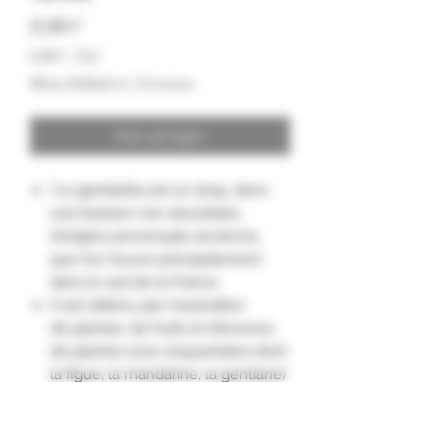
Pris
9,90 €
9,90 €
/
75cl
9,90 €
Moms Inkluderet
|
Livraison
pr.
75
Centiliter
Ikke på lager
"Le gambetta est un sirop, donc
une boisson non alcoolisée,
d'origine provençale ancienne,
que l'on trouve principalement
dans le sud de la France.
Il est obtenu par macération
de plantes, de fruits et d'écorces
de plantes (une cinquantaine dont
la figue, la mandarine, la gentiane)
et additionné de caramel, sucre,
acide citrique, sirop de glucose,
sirop de fructose."